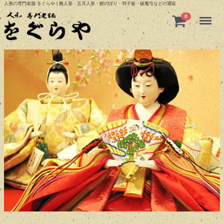
人形の専門老舗 をぐらや | 雛人形・五月人形・鯉のぼり・羽子板・破魔弓などの通販
Menu
0