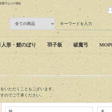
・破魔弓などの通販
月人形・鯉のぼり
羽子板
破魔弓
MOP
間をいただくこともございます。
ますのでご了承ください。