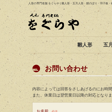
人形の専門老舗 をぐらや | 雛人形・五月人形・鯉のぼり・羽子板
雛人形
五
お問い合わせ
内容によっては回答をさしあげるのにお時
また、休業日は翌営業日以降の対応となり
お名前
必須